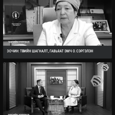
ЗОЧИН: ТӨРИЙН ШАГНАЛТ, ГАВЬЯАТ ЭМЧ О.СЭРГЭЛЭН