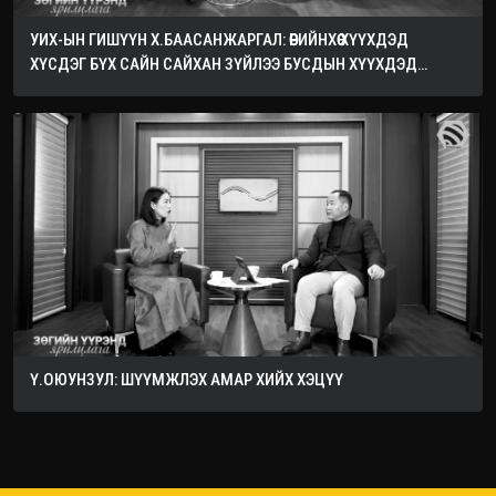
УИХ-ЫН ГИШҮҮН Х.БААСАНЖАРГАЛ: ӨӨРИЙНХӨӨ ХҮҮХДЭД
ХҮСДЭГ БҮХ САЙН САЙХАН ЗҮЙЛЭЭ БУСДЫН ХҮҮХДЭД
ХҮСЭЭРЭЙ
Ү.ОЮУНЗУЛ: ШҮҮМЖЛЭХ АМАР ХИЙХ ХЭЦҮҮ