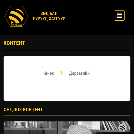
ЗӨВД БАЛ
БУРУУД ХАТГУУР
КОНТЕНТ
1
Өмнөх
Дараагийн
ОНЦЛОХ КОНТЕНТ