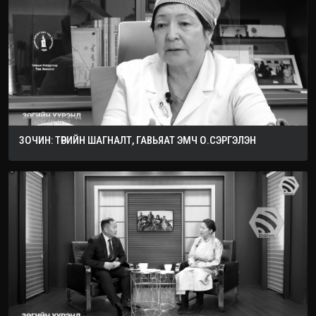
ЗОЧИН: ТӨРИЙН ШАГНАЛТ, ГАВЬЯАТ ЭМЧ О.СЭРГЭЛЭН