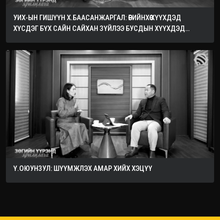
УИХ-ЫН ГИШҮҮН Х.БААСАНЖАРГАЛ: ӨӨРИЙНХӨӨ ХҮҮХДЭД
ХҮСДЭГ БҮХ САЙН САЙХАН ЗҮЙЛЭЭ БУСДЫН ХҮҮХДЭД
ХҮСЭЭРЭЙ
Ү.ОЮУНЗУЛ: ШҮҮМЖЛЭХ АМАР ХИЙХ ХЭЦҮҮ