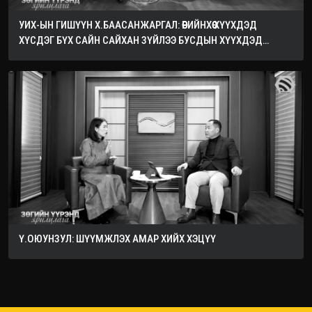
УИХ-ЫН ГИШҮҮН Х.БААСАНЖАРГАЛ: ӨӨРИЙНХӨӨ ХҮҮХДЭД
ХҮСДЭГ БҮХ САЙН САЙХАН ЗҮЙЛЭЭ БУСДЫН ХҮҮХДЭД
ХҮСЭЭРЭЙ
Ү.ОЮУНЗУЛ: ШҮҮМЖЛЭХ АМАР ХИЙХ ХЭЦҮҮ