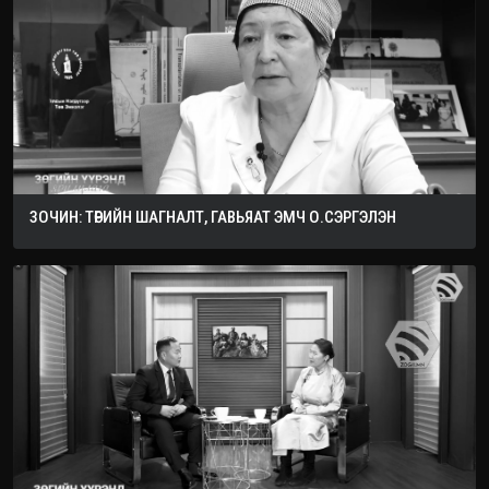
ЗОЧИН: ТӨРИЙН ШАГНАЛТ, ГАВЬЯАТ ЭМЧ О.СЭРГЭЛЭН