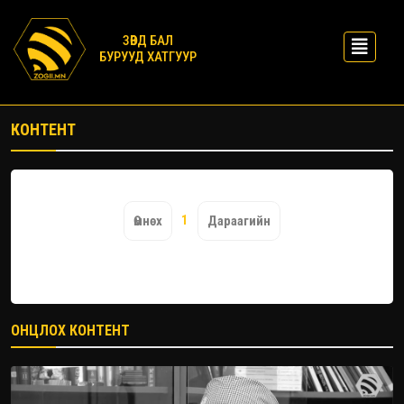
ЗӨВД БАЛ
БУРУУД ХАТГУУР
КОНТЕНТ
1
Өмнөх
Дараагийн
ОНЦЛОХ КОНТЕНТ