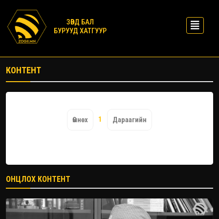
ЗӨВД БАЛ
БУРУУД ХАТГУУР
КОНТЕНТ
1
Өмнөх
Дараагийн
ОНЦЛОХ КОНТЕНТ