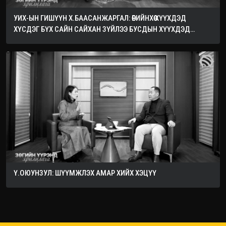
УИХ-ЫН ГИШҮҮН Х.БААСАНЖАРГАЛ: ӨӨРИЙНХӨӨ ХҮҮХДЭД
ХҮСДЭГ БҮХ САЙН САЙХАН ЗҮЙЛЭЭ БУСДЫН ХҮҮХДЭД
ХҮСЭЭРЭЙ
Ү.ОЮУНЗУЛ: ШҮҮМЖЛЭХ АМАР ХИЙХ ХЭЦҮҮ