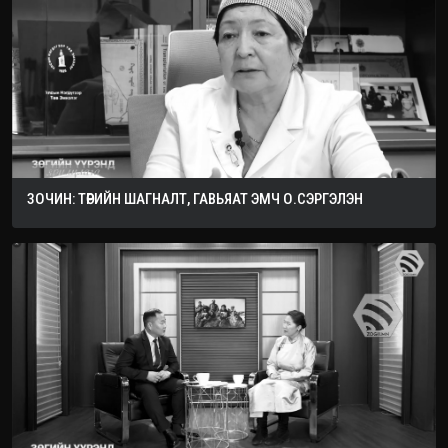
ЗОЧИН: ТӨРИЙН ШАГНАЛТ, ГАВЬЯАТ ЭМЧ О.СЭРГЭЛЭН