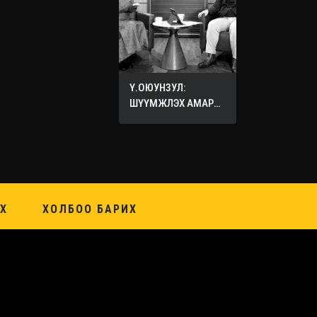
Ү.ОЮУНЗУЛ:
ШҮҮМЖЛЭХ АМАР
ХИЙХ ХЭЦҮҮ
Х
ХОЛБОО БАРИХ