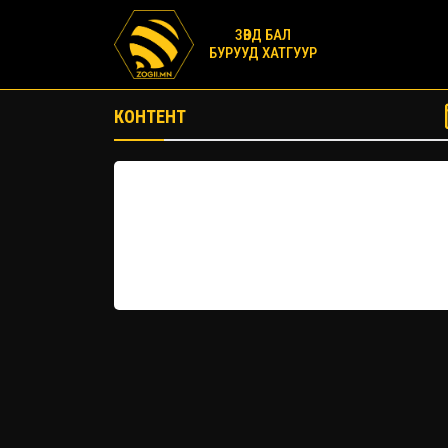
ЗӨВД БАЛ
БУРУУД ХАТГУУР
КОНТЕНТ