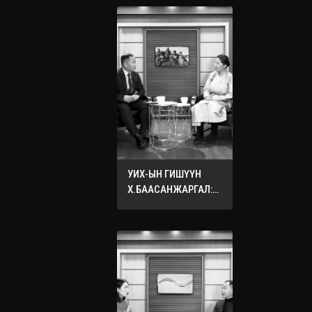
УИХ-ЫН ГИШҮҮН
Х.БААСАНЖАРГАЛ:
ӨӨРИЙНХӨӨ ХҮҮХДЭД
ХҮСДЭГ БҮХ САЙН
САЙХАН ЗҮЙЛЭЭ
БУСДЫН ХҮҮХДЭД
ХҮСЭЭРЭЙ