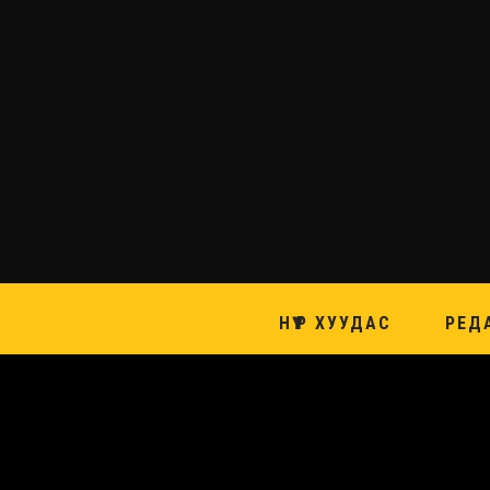
НҮҮР ХУУДАС
РЕД