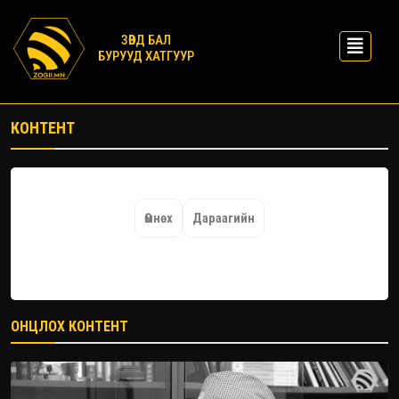
ЗӨВД БАЛ
БУРУУД ХАТГУУР
КОНТЕНТ
Өмнөх
Дараагийн
ОНЦЛОХ КОНТЕНТ