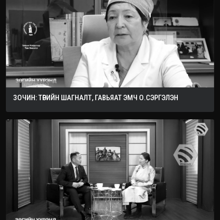
ЗОЧИН: ТӨРИЙН ШАГНАЛТ, ГАВЬЯАТ ЭМЧ О.СЭРГЭЛЭН