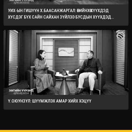
УИХ-ЫН ГИШҮҮН Х.БААСАНЖАРГАЛ: ӨӨРИЙНХӨӨ ХҮҮХДЭД
ХҮСДЭГ БҮХ САЙН САЙХАН ЗҮЙЛЭЭ БУСДЫН ХҮҮХДЭД
ХҮСЭЭРЭЙ
Ү.ОЮУНЗУЛ: ШҮҮМЖЛЭХ АМАР ХИЙХ ХЭЦҮҮ