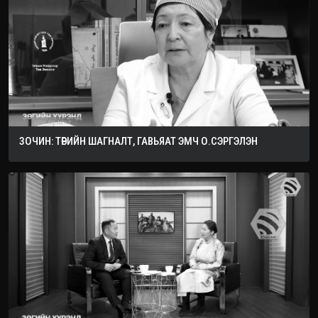
ЗОЧИН: ТӨРИЙН ШАГНАЛТ, ГАВЬЯАТ ЭМЧ О.СЭРГЭЛЭН