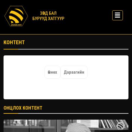
ЗӨВД БАЛ
БУРУУД ХАТГУУР
КОНТЕНТ
Өмнөх
Дараагийн
ОНЦЛОХ КОНТЕНТ