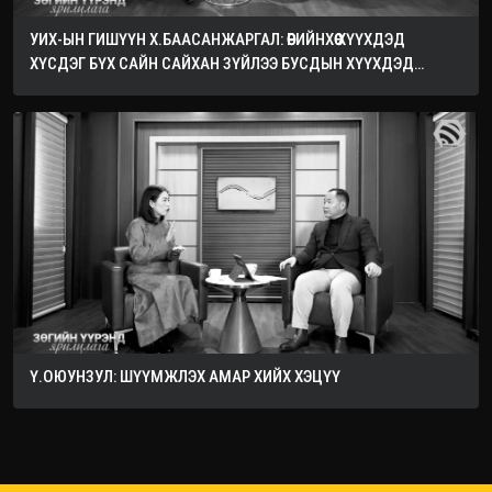
УИХ-ЫН ГИШҮҮН Х.БААСАНЖАРГАЛ: ӨӨРИЙНХӨӨ ХҮҮХДЭД
ХҮСДЭГ БҮХ САЙН САЙХАН ЗҮЙЛЭЭ БУСДЫН ХҮҮХДЭД
ХҮСЭЭРЭЙ
Ү.ОЮУНЗУЛ: ШҮҮМЖЛЭХ АМАР ХИЙХ ХЭЦҮҮ