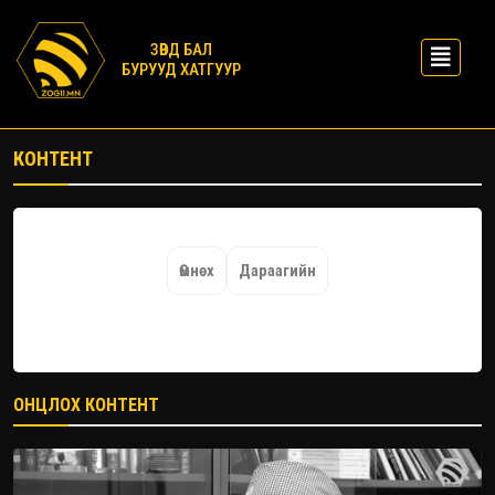
ЗӨВД БАЛ
БУРУУД ХАТГУУР
КОНТЕНТ
Өмнөх
Дараагийн
ОНЦЛОХ КОНТЕНТ