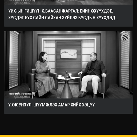
УИХ-ЫН ГИШҮҮН Х.БААСАНЖАРГАЛ: ӨӨРИЙНХӨӨ ХҮҮХДЭД
ХҮСДЭГ БҮХ САЙН САЙХАН ЗҮЙЛЭЭ БУСДЫН ХҮҮХДЭД
ХҮСЭЭРЭЙ
Ү.ОЮУНЗУЛ: ШҮҮМЖЛЭХ АМАР ХИЙХ ХЭЦҮҮ