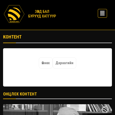
ЗӨВД БАЛ
БУРУУД ХАТГУУР
КОНТЕНТ
Өмнөх
Дараагийн
ОНЦЛОХ КОНТЕНТ