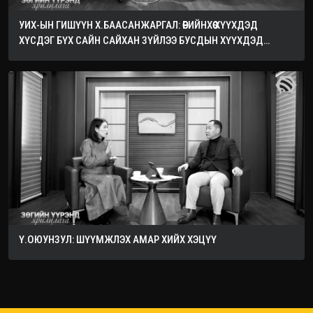
УИХ-ЫН ГИШҮҮН Х.БААСАНЖАРГАЛ: ӨӨРИЙНХӨӨ ХҮҮХДЭД
ХҮСДЭГ БҮХ САЙН САЙХАН ЗҮЙЛЭЭ БУСДЫН ХҮҮХДЭД
ХҮСЭЭРЭЙ
Ү.ОЮУНЗУЛ: ШҮҮМЖЛЭХ АМАР ХИЙХ ХЭЦҮҮ