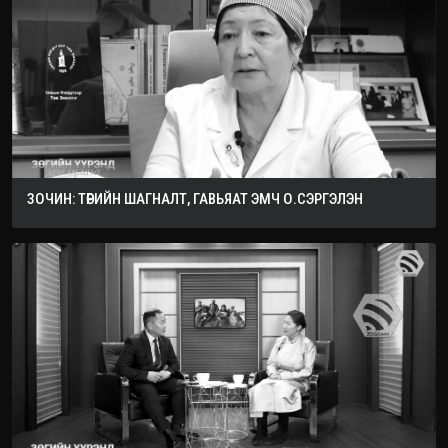
ЗОЧИН: ТӨРИЙН ШАГНАЛТ, ГАВЬЯАТ ЭМЧ О.СЭРГЭЛЭН