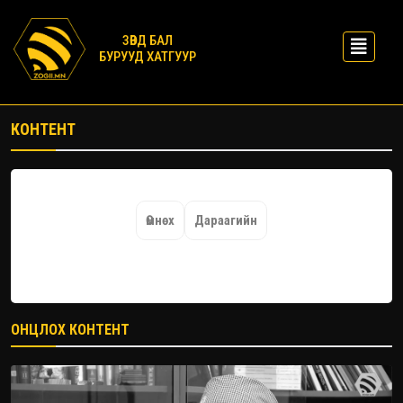
ЗӨВД БАЛ
БУРУУД ХАТГУУР
КОНТЕНТ
Өмнөх
Дараагийн
ОНЦЛОХ КОНТЕНТ