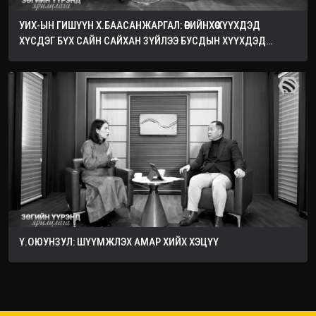
УИХ-ЫН ГИШҮҮН Х.БААСАНЖАРГАЛ: ӨӨРИЙНХӨӨ ХҮҮХДЭД
ХҮСДЭГ БҮХ САЙН САЙХАН ЗҮЙЛЭЭ БУСДЫН ХҮҮХДЭД
ХҮСЭЭРЭЙ
Ү.ОЮУНЗУЛ: ШҮҮМЖЛЭХ АМАР ХИЙХ ХЭЦҮҮ