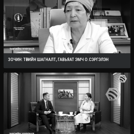
ЗОЧИН: ТӨРИЙН ШАГНАЛТ, ГАВЬЯАТ ЭМЧ О.СЭРГЭЛЭН