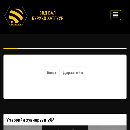
ЗӨВД БАЛ
БУРУУД ХАТГУУР
Өмнөх
Дараагийн
Үзвэрийн хувиарууд