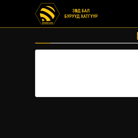
ЗӨВД БАЛ
БУРУУД ХАТГУУР