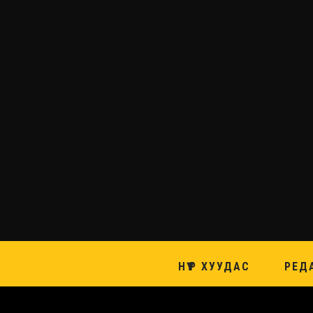
НҮҮР ХУУДАС
РЕД