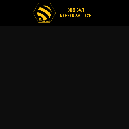
ЗӨВД БАЛ
БУРУУД ХАТГУУР