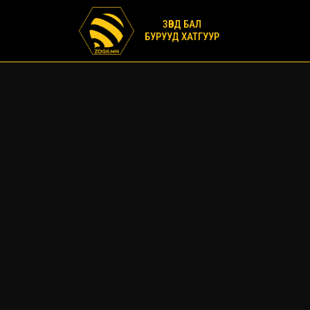
ЗӨВД БАЛ
БУРУУД ХАТГУУР