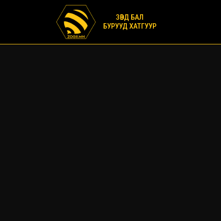
ЗӨВД БАЛ
БУРУУД ХАТГУУР