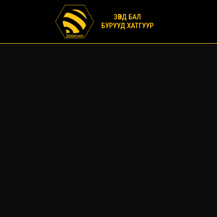
ЗӨВД БАЛ
БУРУУД ХАТГУУР