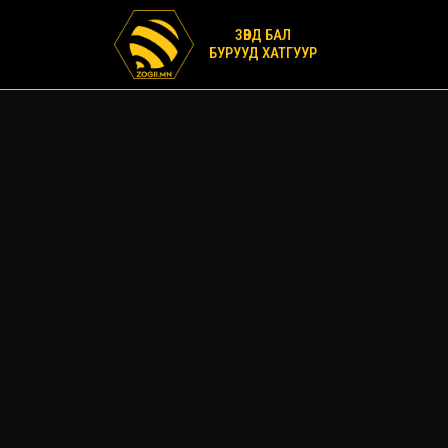
ЗӨВД БАЛ
БУРУУД ХАТГУУР