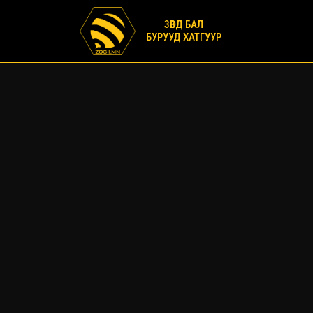
ЗӨВД БАЛ
БУРУУД ХАТГУУР