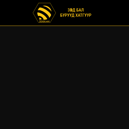
ЗӨВД БАЛ
БУРУУД ХАТГУУР