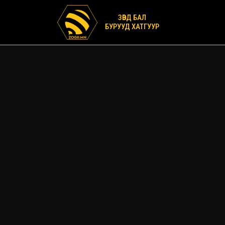
ЗӨВД БАЛ
БУРУУД ХАТГУУР