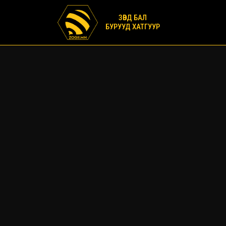
ЗӨВД БАЛ
БУРУУД ХАТГУУР