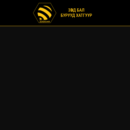
ЗӨВД БАЛ
БУРУУД ХАТГУУР