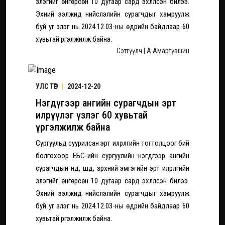
үзлэгийг өнгөрсөн 10 дугаар сард эхлүүлсэн билээ.
Эхний ээлжид нийслэлийн сурагчдыг хамруулж
буй уг үзлэг нь 2024.12.03-ны өдрийн байдлаар 60
хувьтай үргэлжилж байна.
Сэтгүүлч | А.Амартүвшин
УЛС ТӨР
|
2024-12-20
Нэгдүгээр ангийн сурагчдын эрт
илрүүлэг үзлэг 60 хувьтай
үргэлжилж байна
Сургуульд суурилсан эрт илрүүлгийн тогтолцоог бий
болгохоор ЕБС-ийн сургуулийн нэгдүгээр ангийн
сурагчдын нүд, шүд, зүрхний эмгэгийн эрт илрүүлгийн
үзлэгийг өнгөрсөн 10 дугаар сард эхлүүлсэн билээ.
Эхний ээлжид нийслэлийн сурагчдыг хамруулж
буй уг үзлэг нь 2024.12.03-ны өдрийн байдлаар 60
хувьтай үргэлжилж байна.