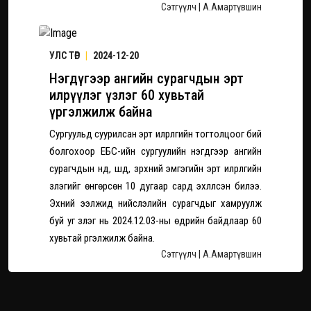
Сэтгүүлч | А.Амартүвшин
УЛС ТӨР
|
2024-12-20
Нэгдүгээр ангийн сурагчдын эрт
илрүүлэг үзлэг 60 хувьтай
үргэлжилж байна
Сургуульд суурилсан эрт илрүүлгийн тогтолцоог бий
болгохоор ЕБС-ийн сургуулийн нэгдүгээр ангийн
сурагчдын нүд, шүд, зүрхний эмгэгийн эрт илрүүлгийн
үзлэгийг өнгөрсөн 10 дугаар сард эхлүүлсэн билээ.
Эхний ээлжид нийслэлийн сурагчдыг хамруулж
буй уг үзлэг нь 2024.12.03-ны өдрийн байдлаар 60
хувьтай үргэлжилж байна.
Сэтгүүлч | А.Амартүвшин