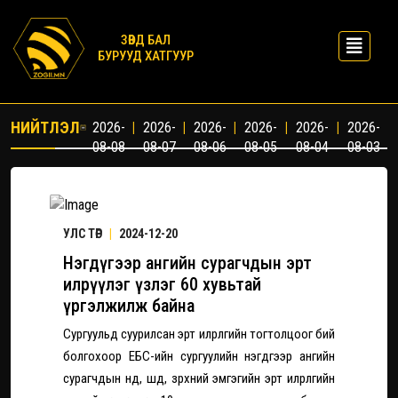
ЗӨВД БАЛ
БУРУУД ХАТГУУР
НИЙТЛЭЛ
2026-
|
2026-
|
2026-
|
2026-
|
2026-
|
2026-
08-08
08-07
08-06
08-05
08-04
08-03
УЛС ТӨР
|
2024-12-20
Нэгдүгээр ангийн сурагчдын эрт
илрүүлэг үзлэг 60 хувьтай
үргэлжилж байна
Сургуульд суурилсан эрт илрүүлгийн тогтолцоог бий
болгохоор ЕБС-ийн сургуулийн нэгдүгээр ангийн
сурагчдын нүд, шүд, зүрхний эмгэгийн эрт илрүүлгийн