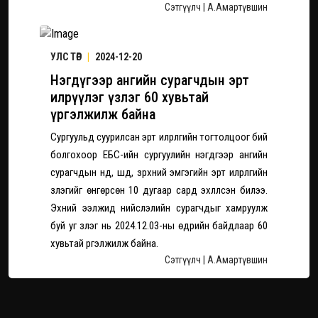
Сэтгүүлч | А.Амартүвшин
УЛС ТӨР
|
2024-12-20
Нэгдүгээр ангийн сурагчдын эрт
илрүүлэг үзлэг 60 хувьтай
үргэлжилж байна
Сургуульд суурилсан эрт илрүүлгийн тогтолцоог бий
болгохоор ЕБС-ийн сургуулийн нэгдүгээр ангийн
сурагчдын нүд, шүд, зүрхний эмгэгийн эрт илрүүлгийн
үзлэгийг өнгөрсөн 10 дугаар сард эхлүүлсэн билээ.
Эхний ээлжид нийслэлийн сурагчдыг хамруулж
буй уг үзлэг нь 2024.12.03-ны өдрийн байдлаар 60
хувьтай үргэлжилж байна.
Сэтгүүлч | А.Амартүвшин