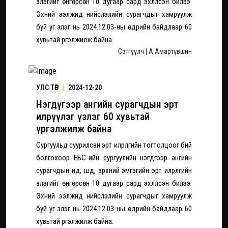
үзлэгийг өнгөрсөн 10 дугаар сард эхлүүлсэн билээ.
Эхний ээлжид нийслэлийн сурагчдыг хамруулж
буй уг үзлэг нь 2024.12.03-ны өдрийн байдлаар 60
хувьтай үргэлжилж байна.
Сэтгүүлч | А.Амартүвшин
УЛС ТӨР
|
2024-12-20
Нэгдүгээр ангийн сурагчдын эрт
илрүүлэг үзлэг 60 хувьтай
үргэлжилж байна
Сургуульд суурилсан эрт илрүүлгийн тогтолцоог бий
болгохоор ЕБС-ийн сургуулийн нэгдүгээр ангийн
сурагчдын нүд, шүд, зүрхний эмгэгийн эрт илрүүлгийн
үзлэгийг өнгөрсөн 10 дугаар сард эхлүүлсэн билээ.
Эхний ээлжид нийслэлийн сурагчдыг хамруулж
буй уг үзлэг нь 2024.12.03-ны өдрийн байдлаар 60
хувьтай үргэлжилж байна.