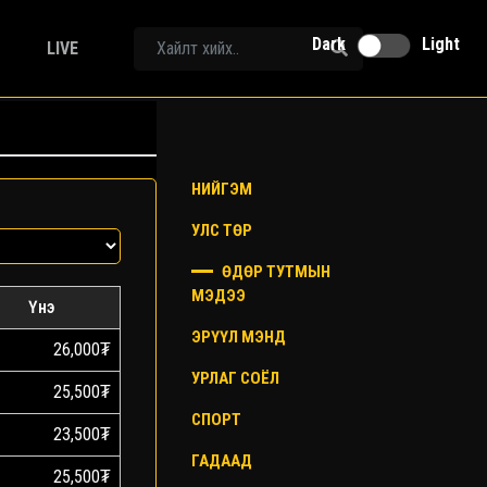
Dark
Light
LIVE
НИЙГЭМ
УЛС ТӨР
ӨДӨР ТУТМЫН
МЭДЭЭ
Үнэ
ЭРҮҮЛ МЭНД
26,000₮
УРЛАГ СОЁЛ
25,500₮
СПОРТ
23,500₮
ГАДААД
25,500₮