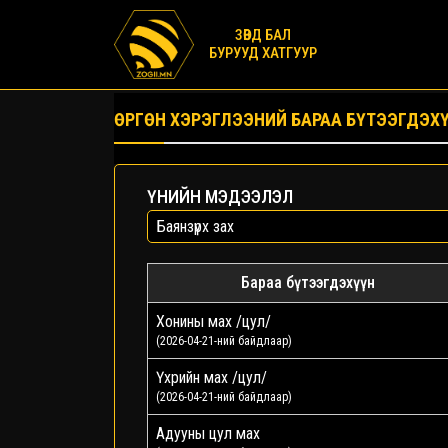
ЗӨВД БАЛ
БУРУУД ХАТГУУР
ӨРГӨН ХЭРЭГЛЭЭНИЙ БАРАА БҮТЭЭГДЭХ
ҮНИЙН МЭДЭЭЛЭЛ
Бараа бүтээгдэхүүн
Хонины мах /цул/
(2026-04-21-ний байдлаар)
Үхрийн мах /цул/
(2026-04-21-ний байдлаар)
Адууны цул мах