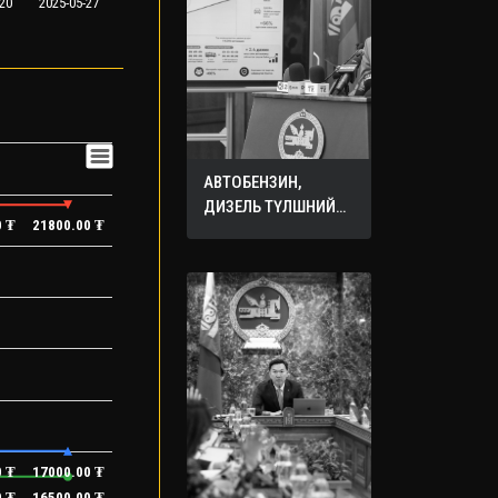
20
2025-05-27
АВТОБЕНЗИН,
ДИЗЕЛЬ ТҮЛШНИЙ
0 ₮
21800.00 ₮
ОНЦГОЙ АЛБАН
ТАТВАРЫГ ТЭГЛЭЛЭЭ
0 ₮
17000.00 ₮
0 ₮
16500.00 ₮