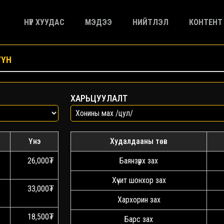
НҮҮР ХУУДАС
МЭДЭЭ
НИЙТЛЭЛ
КОНТЕНТ
ҮҮН
ХАРЬЦУУЛАЛТ
Үнэ
Худалдааны төв
26,000₮
Баянзүрх зах
Хүчит шонхор зах
33,000₮
Хархорин зах
18,500₮
Барс зах