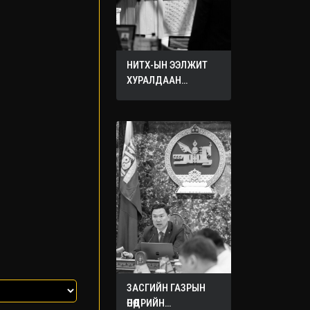
НИТХ-ЫН ЭЭЛЖИТ
ХУРАЛДААН
ЭХЭЛЛЭЭ
ЗАСГИЙН ГАЗРЫН
ӨНӨӨДРИЙН