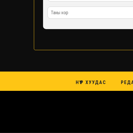
НҮҮР ХУУДАС
РЕД