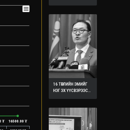
ХУРАЛДААНААС
ГАРСАН
ШИЙДВЭРҮҮД
16 ТӨРЛИЙН ЭМИЙГ
НЭГ ЭХ ҮҮСВЭРЭЭС
ХУДАЛДАН АВАХ
ЖУРМЫГ БАТАЛЛАА
0 ₮
16500.00 ₮