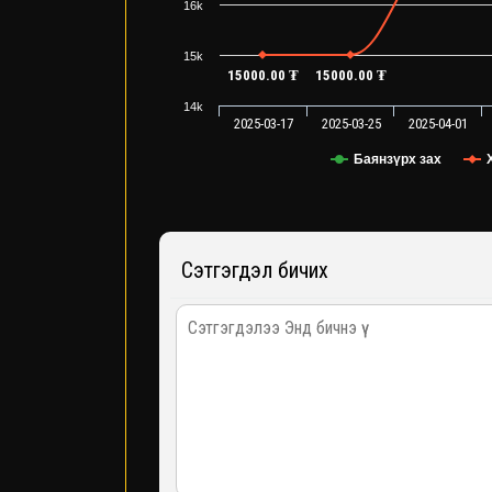
16k
15k
15000.00 ₮
15000.00 ₮
14k
2025-03-17
2025-03-25
2025-04-01
Баянзүрх зах
Сэтгэгдэл бичих