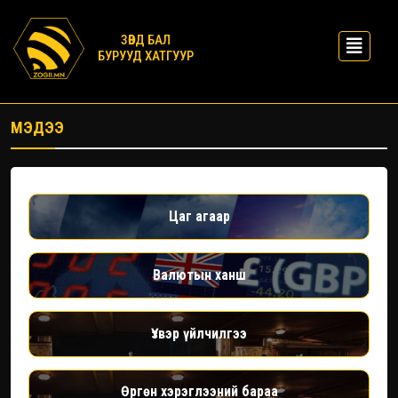
ЗӨВД БАЛ
БУРУУД ХАТГУУР
МЭДЭЭ
Цаг агаар
Валютын ханш
Үзвэр үйлчилгээ
Өргөн хэрэглээний бараа