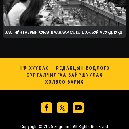
ЗАСГИЙН ГАЗРЫН ХУРАЛДААНААР ХЭЛЭЛЦЭЖ БУЙ АСУУДЛУУД
НҮҮР ХУУДАС
РЕДАКЦЫН БОДЛОГО
СУРТАЛЧИЛГАА БАЙРШУУЛАХ
ХОЛБОО БАРИХ
Copyright © 2026 zogii.mn - All Rights Reserved.