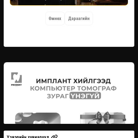
Өмнөх
Дараагийн
Үзвэрийн хувиарууд