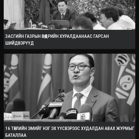
ЗАСГИЙН ГАЗРЫН ӨНӨӨДРИЙН ХУРАЛДААНААС ГАРСАН
ШИЙДВЭРҮҮД
16 ТӨРЛИЙН ЭМИЙГ НЭГ ЭХ ҮҮСВЭРЭЭС ХУДАЛДАН АВАХ ЖУРМЫГ
БАТАЛЛАА