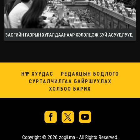
ЗАСГИЙН ГАЗРЫН ХУРАЛДААНААР ХЭЛЭЛЦЭЖ БУЙ АСУУДЛУУД
НҮҮР ХУУДАС
РЕДАКЦЫН БОДЛОГО
СУРТАЛЧИЛГАА БАЙРШУУЛАХ
ХОЛБОО БАРИХ
Copyright © 2026 zogii.mn - All Rights Reserved.