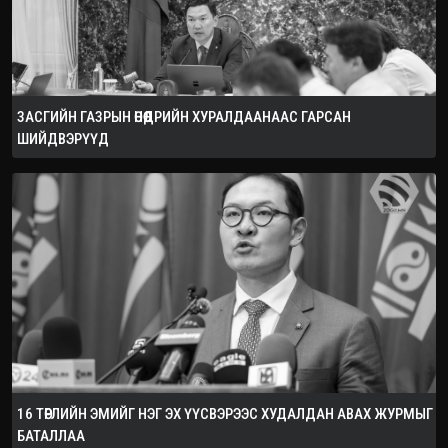
ЗАСГИЙН ГАЗРЫН ӨНӨӨДРИЙН ХУРАЛДААНААС ГАРСАН
ШИЙДВЭРҮҮД
16 ТӨРЛИЙН ЭМИЙГ НЭГ ЭХ ҮҮСВЭРЭЭС ХУДАЛДАН АВАХ ЖУРМЫГ
БАТАЛЛАА