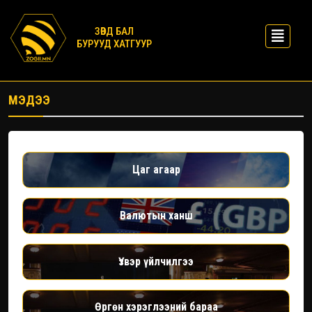
ЗӨВД БАЛ
БУРУУД ХАТГУУР
МЭДЭЭ
Цаг агаар
Валютын ханш
Үзвэр үйлчилгээ
Өргөн хэрэглээний бараа