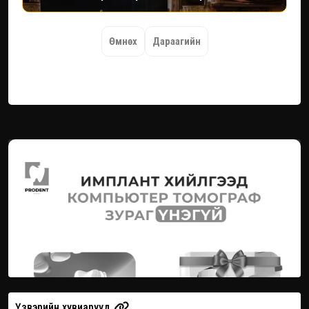
Өмнөх
Дараагийн
Үзвэрийн хувиарууд