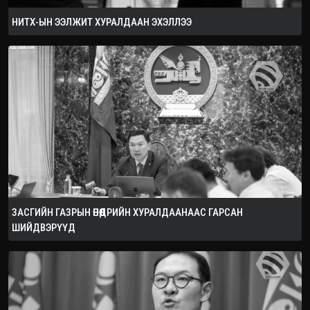
НИТХ-ЫН ЭЭЛЖИТ ХУРАЛДААН ЭХЭЛЛЭЭ
ЗАСГИЙН ГАЗРЫН ӨНӨӨДРИЙН ХУРАЛДААНААС ГАРСАН
ШИЙДВЭРҮҮД