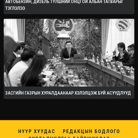
АВТОБЕНЗИН, ДИЗЕЛЬ ТҮЛШНИЙ ОНЦГОЙ АЛБАН ТАТВАРЫГ
ТЭГЛЭЛЭЭ
ЗАСГИЙН ГАЗРЫН ХУРАЛДААНААР ХЭЛЭЛЦЭЖ БУЙ АСУУДЛУУД
НҮҮР ХУУДАС
РЕДАКЦЫН БОДЛОГО