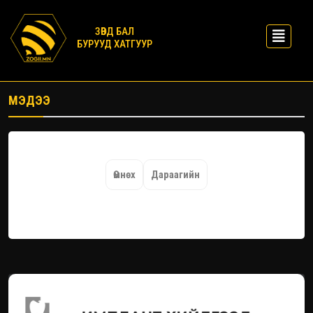
ЗӨВД БАЛ
БУРУУД ХАТГУУР
МЭДЭЭ
Өмнөх
Дараагийн