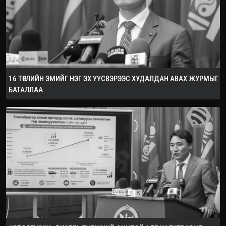
16 ТӨРЛИЙН ЭМИЙГ НЭГ ЭХ ҮҮСВЭРЭЭС ХУДАЛДАН АВАХ ЖУРМЫГ
БАТАЛЛАА