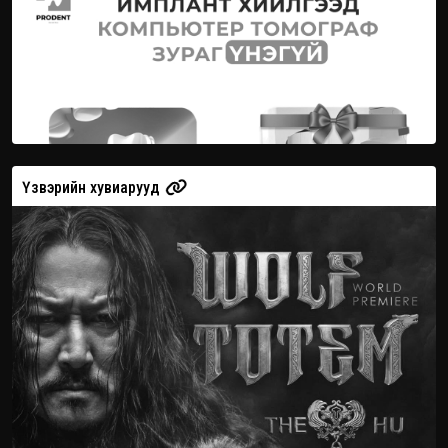
Үзвэрийн хувиарууд