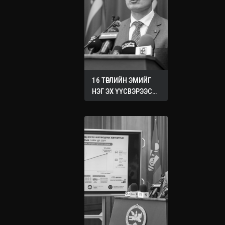
16 ТӨРЛИЙН ЭМИЙГ
НЭГ ЭХ ҮҮСВЭРЭЭС
ХУДАЛДАН АВАХ
ЖУРМЫГ БАТАЛЛАА