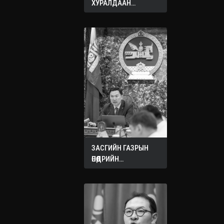
ХУРАЛДААН
ЭХЭЛЛЭЭ
ЗАСГИЙН ГАЗРЫН
ӨНӨӨДРИЙН
ХУРАЛДААНААС
ГАРСАН
ШИЙДВЭРҮҮД