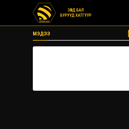
ЗӨВД БАЛ
БУРУУД ХАТГУУР
МЭДЭЭ