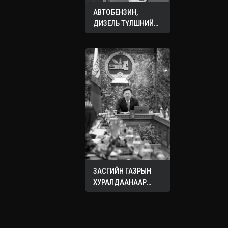
АВТОБЕНЗИН,
ДИЗЕЛЬ ТҮЛШНИЙ
ОНЦГОЙ АЛБАН
ТАТВАРЫГ ТЭГЛЭЛЭЭ
ЗАСГИЙН ГАЗРЫН
ХУРАЛДААНААР
ХЭЛЭЛЦЭЖ БУЙ
АСУУДЛУУД