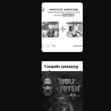
вэрийн хувиарууд
Үзвэрийн хувиарууд
Үзвэрийн 