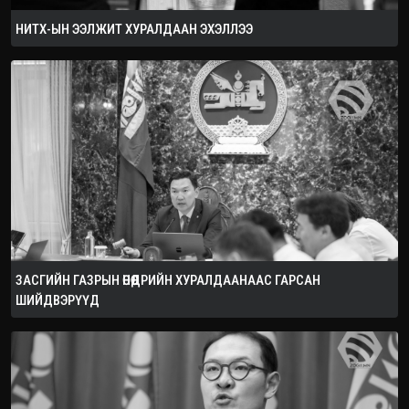
НИТХ-ЫН ЭЭЛЖИТ ХУРАЛДААН ЭХЭЛЛЭЭ
ЗАСГИЙН ГАЗРЫН ӨНӨӨДРИЙН ХУРАЛДААНААС ГАРСАН
ШИЙДВЭРҮҮД