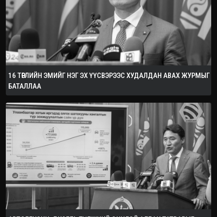
16 ТӨРЛИЙН ЭМИЙГ НЭГ ЭХ ҮҮСВЭРЭЭС ХУДАЛДАН АВАХ ЖУРМЫГ
БАТАЛЛАА