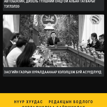
АВТОБЕНЗИН, ДИЗЕЛЬ ТҮЛШНИЙ ОНЦГОЙ АЛБАН ТАТВАРЫГ
ТЭГЛЭЛЭЭ
ЗАСГИЙН ГАЗРЫН ХУРАЛДААНААР ХЭЛЭЛЦЭЖ БУЙ АСУУДЛУУД
НҮҮР ХУУДАС
РЕДАКЦЫН БОДЛОГО