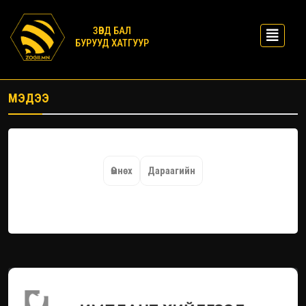
ЗӨВД БАЛ
БУРУУД ХАТГУУР
МЭДЭЭ
Өмнөх
Дараагийн