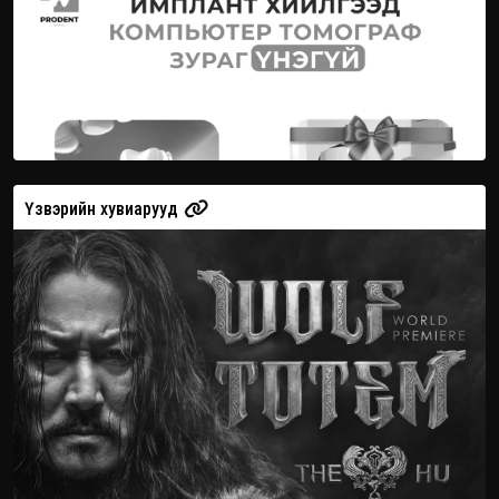
Үзвэрийн хувиарууд