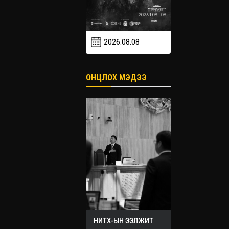
2026.08.08
2026.09
2026.09.19
ОНЦЛОХ МЭДЭЭ
НИТХ-ЫН ЭЭЛЖИТ