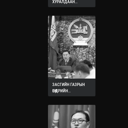
ХУРАЛДААН
ЭХЭЛЛЭЭ
ЗАСГИЙН ГАЗРЫН
ӨНӨӨДРИЙН
ХУРАЛДААНААС
ГАРСАН
ШИЙДВЭРҮҮД