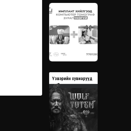
вэрийн хувиарууд
Үзвэрийн хувиарууд
Үзвэрийн 