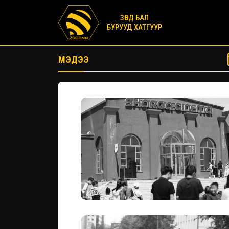
ЗӨВД БАЛ
БУРУУД ХАТГУУР
МЭДЭЭ