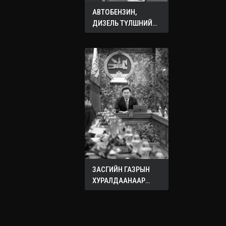
АВТОБЕНЗИН,
ДИЗЕЛЬ ТҮЛШНИЙ
ОНЦГОЙ АЛБАН
ТАТВАРЫГ ТЭГЛЭЛЭЭ
ЗАСГИЙН ГАЗРЫН
ХУРАЛДААНААР
ХЭЛЭЛЦЭЖ БУЙ
АСУУДЛУУД