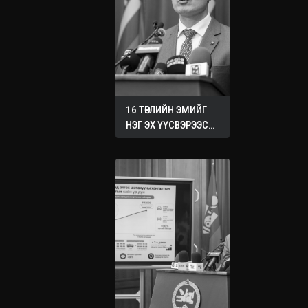
16 ТӨРЛИЙН ЭМИЙГ
НЭГ ЭХ ҮҮСВЭРЭЭС
ХУДАЛДАН АВАХ
ЖУРМЫГ БАТАЛЛАА