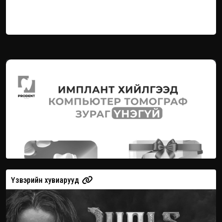
Үзвэрийн хувиарууд