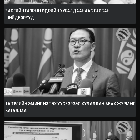
ЗАСГИЙН ГАЗРЫН ӨНӨӨДРИЙН ХУРАЛДААНААС ГАРСАН
ШИЙДВЭРҮҮД
16 ТӨРЛИЙН ЭМИЙГ НЭГ ЭХ ҮҮСВЭРЭЭС ХУДАЛДАН АВАХ ЖУРМЫГ
БАТАЛЛАА