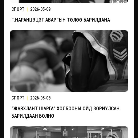
СПОРТ
|
2026-05-08
Г.НАРАНЦЭЦЭГ АВАРГЫН ТӨЛӨӨ БАРИЛДАНА
СПОРТ
|
2026-05-08
“ЖАВХЛАНТ ШАРГА” ХОЛБООНЫ ОЙД ЗОРИУЛСАН
БАРИЛДААН БОЛНО