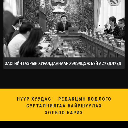
ЗАСГИЙН ГАЗРЫН ХУРАЛДААНААР ХЭЛЭЛЦЭЖ БУЙ АСУУДЛУУД
НҮҮР ХУУДАС
РЕДАКЦЫН БОДЛОГО
СУРТАЛЧИЛГАА БАЙРШУУЛАХ
ХОЛБОО БАРИХ