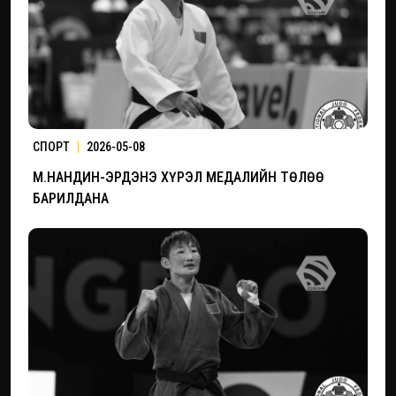
СПОРТ
|
2026-05-08
М.НАНДИН-ЭРДЭНЭ ХҮРЭЛ МЕДАЛИЙН ТӨЛӨӨ
БАРИЛДАНА