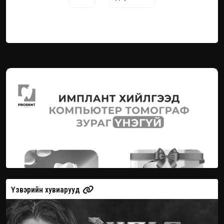
Үзвэрийн хувиарууд