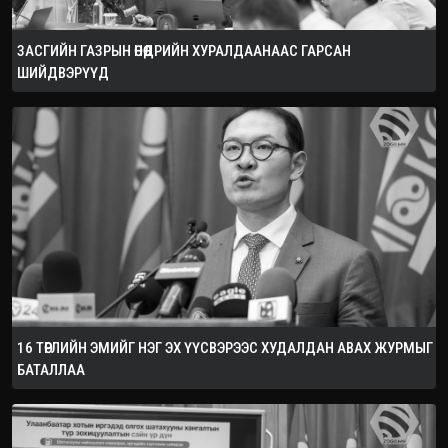
ЗАСГИЙН ГАЗРЫН ӨНӨӨДРИЙН ХУРАЛДААНААС ГАРСАН
ШИЙДВЭРҮҮД
16 ТӨРЛИЙН ЭМИЙГ НЭГ ЭХ ҮҮСВЭРЭЭС ХУДАЛДАН АВАХ ЖУРМЫГ
БАТАЛЛАА