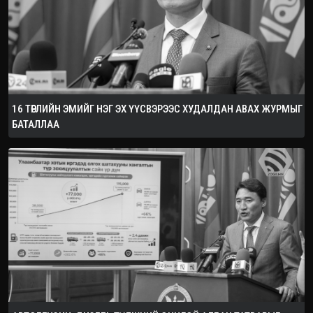
16 ТӨРЛИЙН ЭМИЙГ НЭГ ЭХ ҮҮСВЭРЭЭС ХУДАЛДАН АВАХ ЖУРМЫГ
БАТАЛЛАА