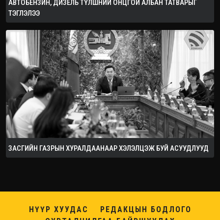
АВТОБЕНЗИН, ДИЗЕЛЬ ТҮЛШНИЙ ОНЦГОЙ АЛБАН ТАТВАРЫГ
ТЭГЛЭЛЭЭ
ЗАСГИЙН ГАЗРЫН ХУРАЛДААНААР ХЭЛЭЛЦЭЖ БУЙ АСУУДЛУУД
НҮҮР ХУУДАС
РЕДАКЦЫН БОДЛОГО