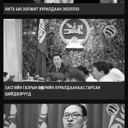
НИТХ-ЫН ЭЭЛЖИТ ХУРАЛДААН ЭХЭЛЛЭЭ
ЗАСГИЙН ГАЗРЫН ӨНӨӨДРИЙН ХУРАЛДААНААС ГАРСАН
ШИЙДВЭРҮҮД