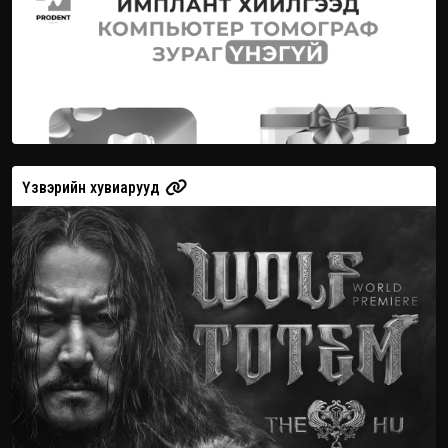
Үзвэрийн хувиарууд