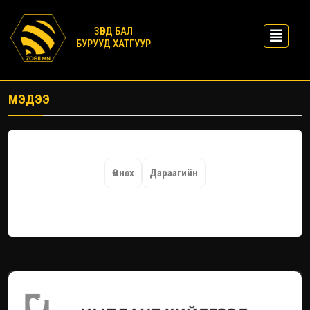
ЗӨВД БАЛ
БУРУУД ХАТГУУР
МЭДЭЭ
Өмнөх
Дараагийн