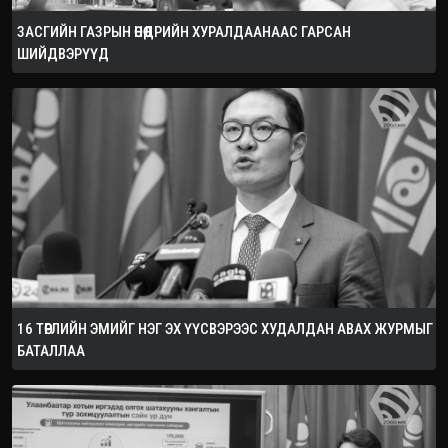
ЗАСГИЙН ГАЗРЫН ӨНӨӨДРИЙН ХУРАЛДААНААС ГАРСАН
ШИЙДВЭРҮҮД
16 ТӨРЛИЙН ЭМИЙГ НЭГ ЭХ ҮҮСВЭРЭЭС ХУДАЛДАН АВАХ ЖУРМЫГ
БАТАЛЛАА