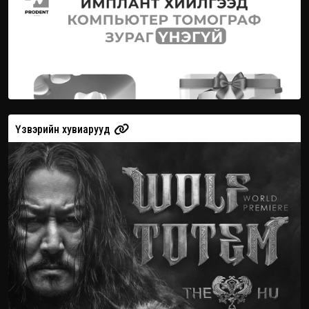
Үзвэрийн хувиарууд