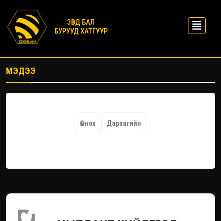
ЗӨВД БАЛ
БУРУУД ХАТГУУР
МЭДЭЭ
Өмнөх
Дараагийн