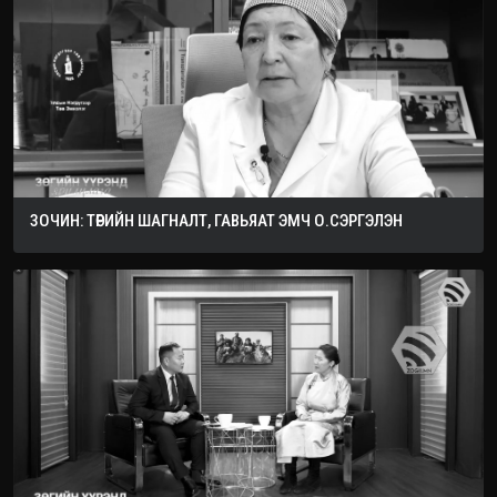
ЗОЧИН: ТӨРИЙН ШАГНАЛТ, ГАВЬЯАТ ЭМЧ О.СЭРГЭЛЭН