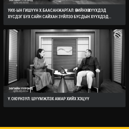
УИХ-ЫН ГИШҮҮН Х.БААСАНЖАРГАЛ: ӨӨРИЙНХӨӨ ХҮҮХДЭД
ХҮСДЭГ БҮХ САЙН САЙХАН ЗҮЙЛЭЭ БУСДЫН ХҮҮХДЭД
ХҮСЭЭРЭЙ
Ү.ОЮУНЗУЛ: ШҮҮМЖЛЭХ АМАР ХИЙХ ХЭЦҮҮ