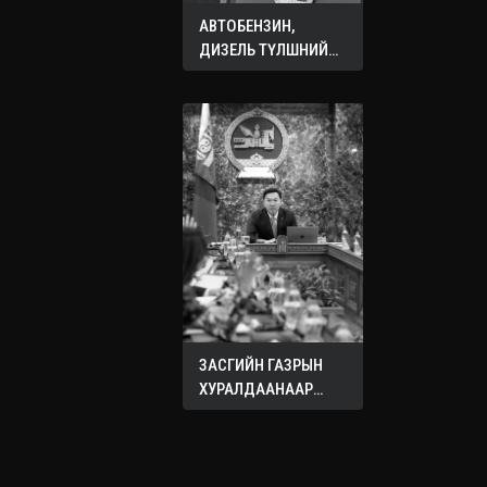
АВТОБЕНЗИН,
ДИЗЕЛЬ ТҮЛШНИЙ
ОНЦГОЙ АЛБАН
ТАТВАРЫГ ТЭГЛЭЛЭЭ
ЗАСГИЙН ГАЗРЫН
ХУРАЛДААНААР
ХЭЛЭЛЦЭЖ БУЙ
АСУУДЛУУД