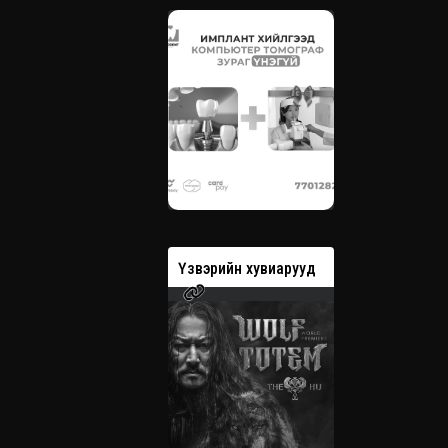
вэрийн хувиарууд
Үзвэрийн хувиарууд
Үзвэрийн 