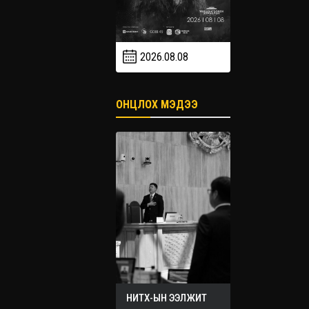
2026.08.08
2026.09
2026.09.19
ОНЦЛОХ МЭДЭЭ
НИТХ-ЫН ЭЭЛЖИТ