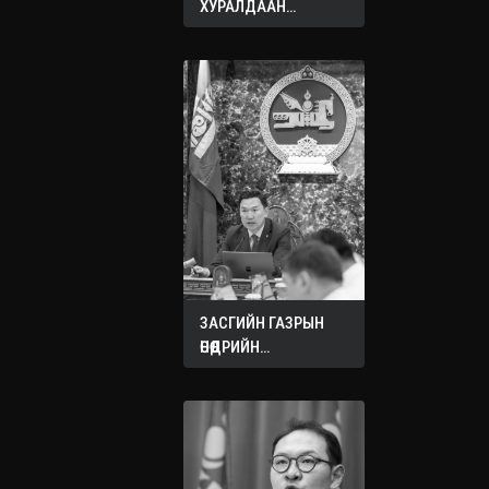
ХУРАЛДААН
ЭХЭЛЛЭЭ
ЗАСГИЙН ГАЗРЫН
ӨНӨӨДРИЙН
ХУРАЛДААНААС
ГАРСАН
ШИЙДВЭРҮҮД