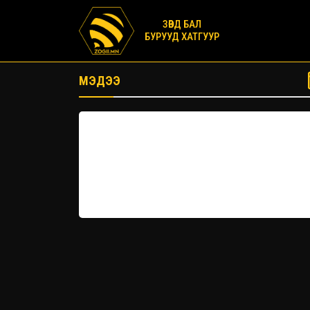
ЗӨВД БАЛ
БУРУУД ХАТГУУР
МЭДЭЭ