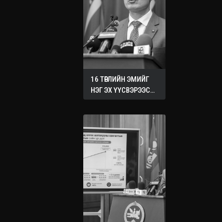
16 ТӨРЛИЙН ЭМИЙГ
НЭГ ЭХ ҮҮСВЭРЭЭС
ХУДАЛДАН АВАХ
ЖУРМЫГ БАТАЛЛАА