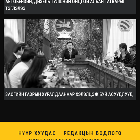
АВТОБЕНЗИН, ДИЗЕЛЬ ТҮЛШНИЙ ОНЦГОЙ АЛБАН ТАТВАРЫГ
ТЭГЛЭЛЭЭ
ЗАСГИЙН ГАЗРЫН ХУРАЛДААНААР ХЭЛЭЛЦЭЖ БУЙ АСУУДЛУУД
НҮҮР ХУУДАС
РЕДАКЦЫН БОДЛОГО