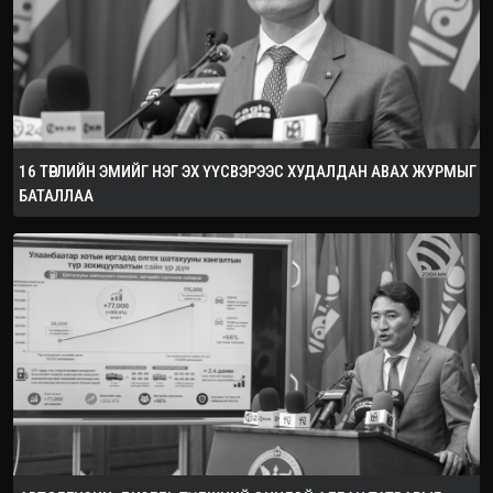
16 ТӨРЛИЙН ЭМИЙГ НЭГ ЭХ ҮҮСВЭРЭЭС ХУДАЛДАН АВАХ ЖУРМЫГ
БАТАЛЛАА