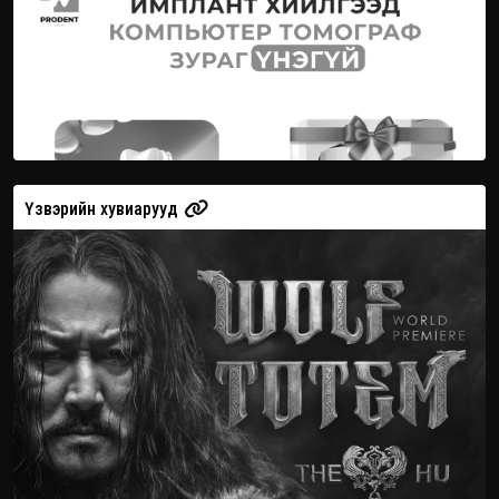
Үзвэрийн хувиарууд