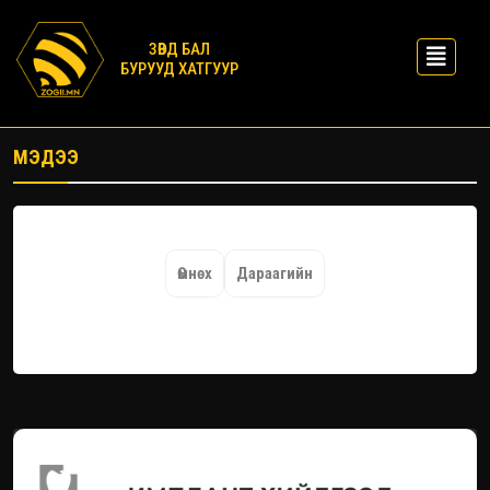
ЗӨВД БАЛ
БУРУУД ХАТГУУР
МЭДЭЭ
Өмнөх
Дараагийн