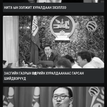
НИТХ-ЫН ЭЭЛЖИТ ХУРАЛДААН ЭХЭЛЛЭЭ
ЗАСГИЙН ГАЗРЫН ӨНӨӨДРИЙН ХУРАЛДААНААС ГАРСАН
ШИЙДВЭРҮҮД