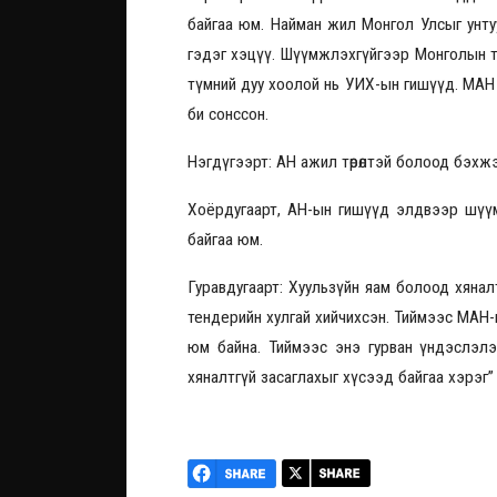
байгаа юм. Найман жил Монгол Улсыг унту
гэдэг хэцүү. Шүүмжлэхгүйгээр Монголын төр
түмний дуу хоолой нь УИХ-ын гишүүд. МАН 
би сонссон.
Нэгдүгээрт: АН ажил төрөлтэй болоод бэхж
Хоёрдугаарт, АН-ын гишүүд элдвээр шүү
байгаа юм.
Гуравдугаарт: Хуульзүйн яам болоод хянал
тендерийн хулгай хийчихсэн. Тиймээс МАН-
юм байна. Тиймээс энэ гурван үндэслэлэ
хяналтгүй засаглахыг хүсээд байгаа хэрэг”