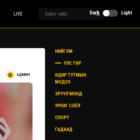
Dark
Light
LIVE
НИЙГЭМ
УЛС ТӨР
ӨДӨР ТУТМЫН
|
АДМИН
МЭДЭЭ
ЭРҮҮЛ МЭНД
УРЛАГ СОЁЛ
СПОРТ
ГАДААД