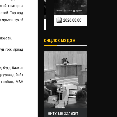
стэй хамтарна
ёстой. Тэр ард
 ярьсан тухай
2026.08.08
2026.09
2026.09.19
ОНЦЛОХ МЭДЭЭ
ярьсан.
үй гэж яриад
д бүгд баахан
лрүүлээд байх
р хэлбэл, МАН
НИТХ-ЫН ЭЭЛЖИТ