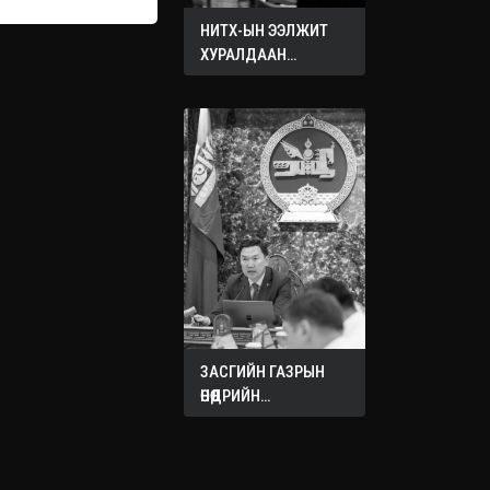
НИТХ-ЫН ЭЭЛЖИТ
ХУРАЛДААН
ЭХЭЛЛЭЭ
ЗАСГИЙН ГАЗРЫН
ӨНӨӨДРИЙН
ХУРАЛДААНААС
ГАРСАН
ШИЙДВЭРҮҮД