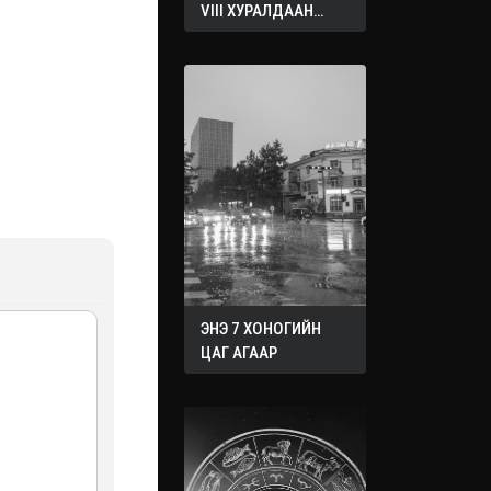
VIII ХУРАЛДААН
ҮРГЭЛЖИЛЖ БАЙНА
ЭНЭ 7 ХОНОГИЙН
ЦАГ АГААР