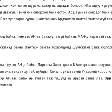
улсан. Хэн нэгэн шүүмжлэхээр их адгадаг болсон. Ийм адгуу хүмүү
 явахгүй. Төрийн чих онгорхой байх ёстой. Ард түмнээ сонсдог байх 
Бага хурлаараа гурван шалтгаанаар Ардчилсан намтай хамтрахгүй гэж
2026.08.30 20:00
ээд байна. Тиймээс АН-ыг бэхжүүлэхгүй байх нь МАН-д хэрэгтэй гэж 
мжлээд байна. Хамтарч байгаа тохиолдолд шүүмжлэл байж болохг
тын функц АН-д байна. Дарханы Засаг дарга Б.Азжаргалаас авхуулаа
ын энд тэндэх хулгай, луйврыг Хяналт, үнэлгээний Үндэсний хороо и
эр АН-аас салах нь зүйтэй гэж гишүүд нь ярьсан байна лээ. Өөрөө
 хэмээв.