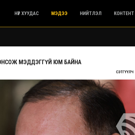
НҮҮР ХУУДАС
МЭДЭЭ
НИЙТЛЭЛ
КОНТЕНТ
ОНСОЖ МЭДДЭГГҮЙ ЮМ БАЙНА
СЭТГҮҮЛЧ