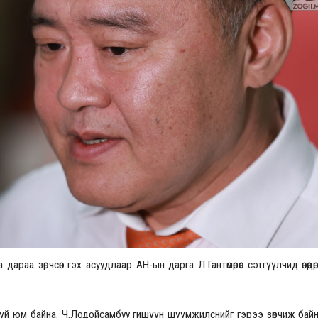
Үзвэрийн хувиарууд
Үз
раа зөрчсөн гэх асуудлаар АН-ын дарга Л.Гантөмөрөөс сэтгүүлчид өнөөдө
 юм байна. Ч.Лодойсамбуу гишүүн шүүмжилснийг гэрээ зөрчиж бай