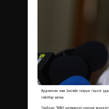
Ардчилсан нам Засгийн газрын гэрээг удаа да
тайлбар авлаа.
Тэрбээр "МАН шүүмжлэл сонсож мэддэггүй