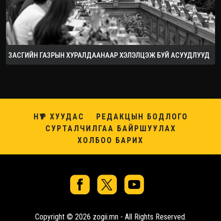
ЗАСГИЙН ГАЗРЫН ХУРАЛДААНААР ХЭЛЭЛЦЭЖ БУЙ АСУУДЛУУД
НҮҮР ХУУДАС
РЕДАКЦЫН БОДЛОГО
СУРТАЛЧИЛГАА БАЙРШУУЛАХ
ХОЛБОО БАРИХ
Copyright © 2026 zogii.mn - All Rights Reserved.