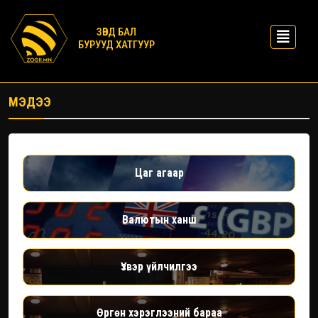
ЗӨВД БАЛ
БУРУУД ХАТГУУР
МЭДЭЭ
Цаг агаар
Валютын ханш
Үзвэр үйлчилгээ
Өргөн хэрэглээний бараа