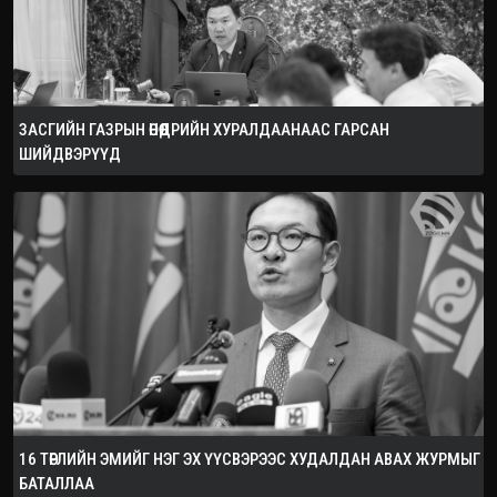
ЗАСГИЙН ГАЗРЫН ӨНӨӨДРИЙН ХУРАЛДААНААС ГАРСАН
ШИЙДВЭРҮҮД
16 ТӨРЛИЙН ЭМИЙГ НЭГ ЭХ ҮҮСВЭРЭЭС ХУДАЛДАН АВАХ ЖУРМЫГ
БАТАЛЛАА