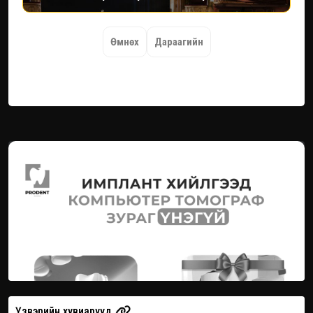
Өмнөх
Дараагийн
Үзвэрийн хувиарууд