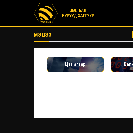
ЗӨВД БАЛ
БУРУУД ХАТГУУР
МЭДЭЭ
Цаг агаар
Вал