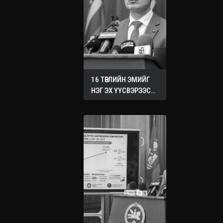
16 ТӨРЛИЙН ЭМИЙГ
НЭГ ЭХ ҮҮСВЭРЭЭС
ХУДАЛДАН АВАХ
ЖУРМЫГ БАТАЛЛАА