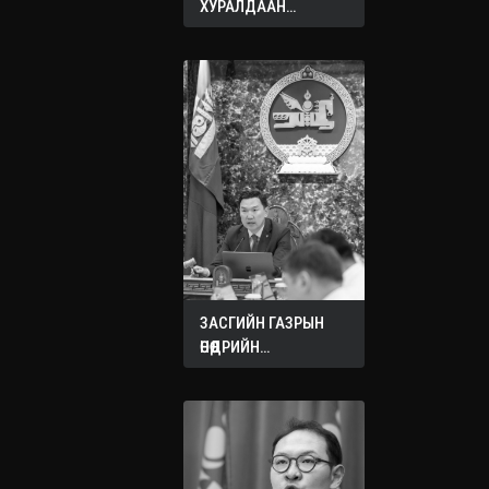
ХУРАЛДААН
ЭХЭЛЛЭЭ
ЗАСГИЙН ГАЗРЫН
ӨНӨӨДРИЙН
ХУРАЛДААНААС
ГАРСАН
ШИЙДВЭРҮҮД