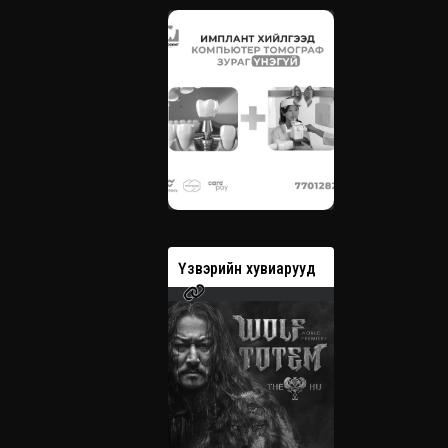
вэрийн хувиарууд
Үзвэрийн хувиарууд
Үзвэрийн 