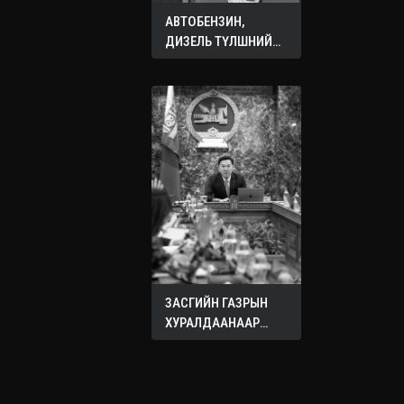
АВТОБЕНЗИН,
ДИЗЕЛЬ ТҮЛШНИЙ
ОНЦГОЙ АЛБАН
ТАТВАРЫГ ТЭГЛЭЛЭЭ
ЗАСГИЙН ГАЗРЫН
ХУРАЛДААНААР
ХЭЛЭЛЦЭЖ БУЙ
АСУУДЛУУД