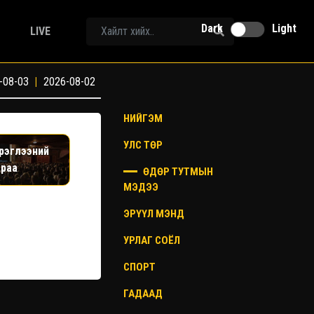
Dark
Light
LIVE
-08-03
|
2026-08-02
НИЙГЭМ
УЛС ТӨР
эрэглээний
араа
ӨДӨР ТУТМЫН
МЭДЭЭ
ЭРҮҮЛ МЭНД
УРЛАГ СОЁЛ
СПОРТ
ГАДААД