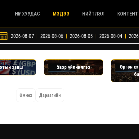
НҮҮР ХУУДАС
МЭДЭЭ
НИЙТЛЭЛ
КОНТЕНТ
2026-08-07
|
2026-08-06
|
2026-08-05
|
2026-08-04
|
2026
Өргөн х
ютын ханш
Үзвэр үйлчилгээ
б
Өмнөх
Дараагийн