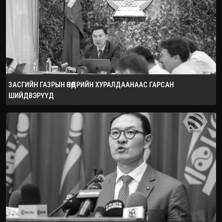
ЗАСГИЙН ГАЗРЫН ӨНӨӨДРИЙН ХУРАЛДААНААС ГАРСАН
ШИЙДВЭРҮҮД