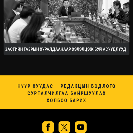
ЗАСГИЙН ГАЗРЫН ХУРАЛДААНААР ХЭЛЭЛЦЭЖ БУЙ АСУУДЛУУД
НҮҮР ХУУДАС
РЕДАКЦЫН БОДЛОГО
СУРТАЛЧИЛГАА БАЙРШУУЛАХ
ХОЛБОО БАРИХ