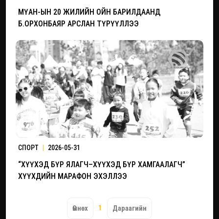
МҮАН-ЫН 20 ЖИЛИЙН ОЙН БАРИЛДААНД
Б.ОРХОНБАЯР АРСЛАН ТҮРҮҮЛЛЭЭ
СПОРТ
|
2026-05-31
“ХҮҮХЭД БҮР ЯЛАГЧ–ХҮҮХЭД БҮР ХАМГААЛАГЧ”
ХҮҮХДИЙН МАРАФОН ЭХЭЛЛЭЭ
1
Өмнөх
Дараагийн