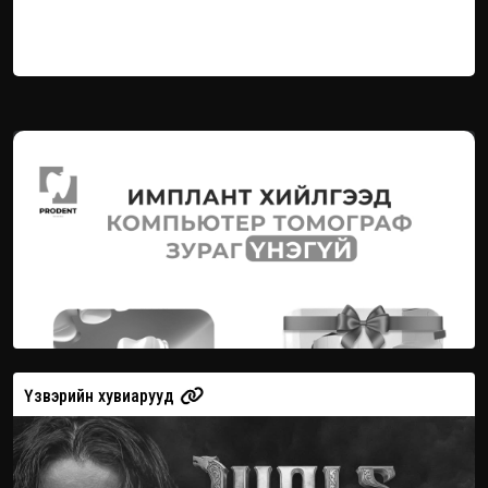
Үзвэрийн хувиарууд