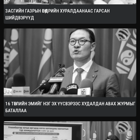
ЗАСГИЙН ГАЗРЫН ӨНӨӨДРИЙН ХУРАЛДААНААС ГАРСАН
ШИЙДВЭРҮҮД
16 ТӨРЛИЙН ЭМИЙГ НЭГ ЭХ ҮҮСВЭРЭЭС ХУДАЛДАН АВАХ ЖУРМЫГ
БАТАЛЛАА