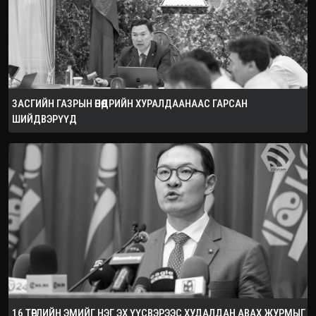
ЗАСГИЙН ГАЗРЫН ӨНӨӨДРИЙН ХУРАЛДААНААС ГАРСАН
ШИЙДВЭРҮҮД
16 ТӨРЛИЙН ЭМИЙГ НЭГ ЭХ ҮҮСВЭРЭЭС ХУДАЛДАН АВАХ ЖУРМЫГ