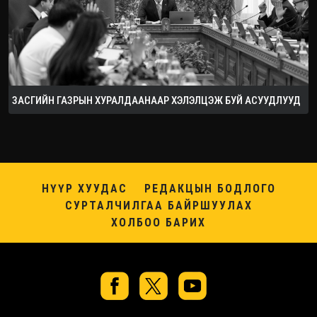
ЗАСГИЙН ГАЗРЫН ХУРАЛДААНААР ХЭЛЭЛЦЭЖ БУЙ АСУУДЛУУД
НҮҮР ХУУДАС
РЕДАКЦЫН БОДЛОГО
СУРТАЛЧИЛГАА БАЙРШУУЛАХ
ХОЛБОО БАРИХ