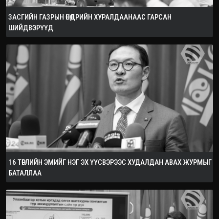
ЗАСГИЙН ГАЗРЫН ӨНӨӨДРИЙН ХУРАЛДААНААС ГАРСАН
ШИЙДВЭРҮҮД
16 ТӨРЛИЙН ЭМИЙГ НЭГ ЭХ ҮҮСВЭРЭЭС ХУДАЛДАН АВАХ ЖУРМЫГ
БАТАЛЛАА