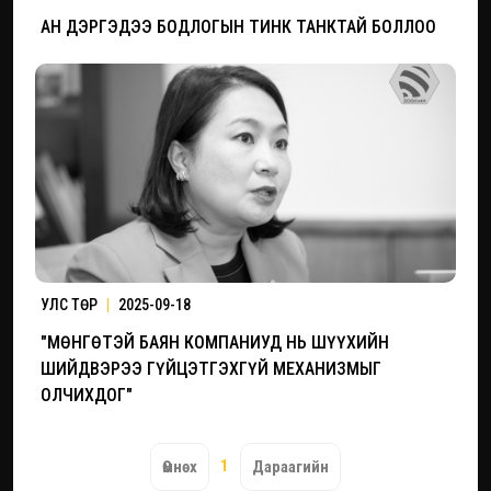
АН ДЭРГЭДЭЭ БОДЛОГЫН ТИНК ТАНКТАЙ БОЛЛОО
УЛС ТӨР
|
2025-09-18
"МӨНГӨТЭЙ БАЯН КОМПАНИУД НЬ ШҮҮХИЙН
ШИЙДВЭРЭЭ ГҮЙЦЭТГЭХГҮЙ МЕХАНИЗМЫГ
ОЛЧИХДОГ"
1
Өмнөх
Дараагийн