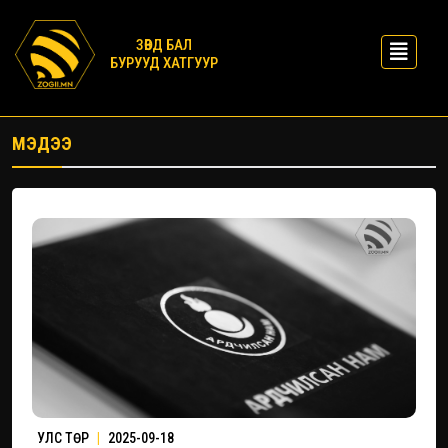
ЗӨВД БАЛ
БУРУУД ХАТГУУР
МЭДЭЭ
УЛС ТӨР
|
2025-09-18