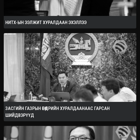
НИТХ-ЫН ЭЭЛЖИТ ХУРАЛДААН ЭХЭЛЛЭЭ
ЗАСГИЙН ГАЗРЫН ӨНӨӨДРИЙН ХУРАЛДААНААС ГАРСАН
ШИЙДВЭРҮҮД