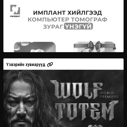
Үзвэрийн хувиарууд