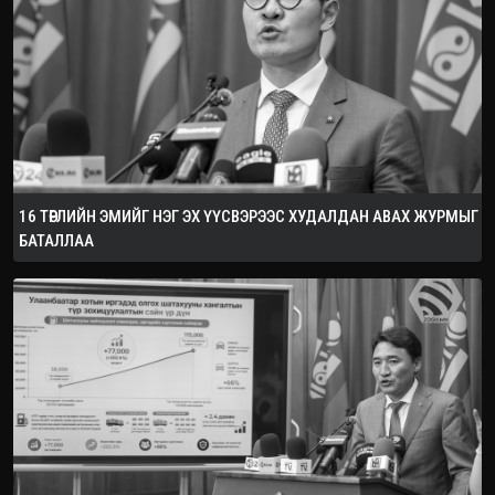
16 ТӨРЛИЙН ЭМИЙГ НЭГ ЭХ ҮҮСВЭРЭЭС ХУДАЛДАН АВАХ ЖУРМЫГ
БАТАЛЛАА