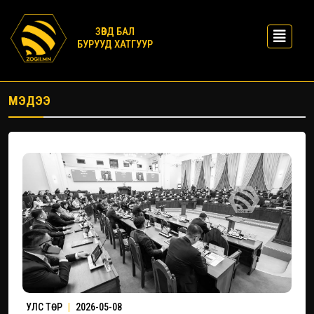
ЗӨВД БАЛ
БУРУУД ХАТГУУР
МЭДЭЭ
УЛС ТӨР
|
2026-05-08