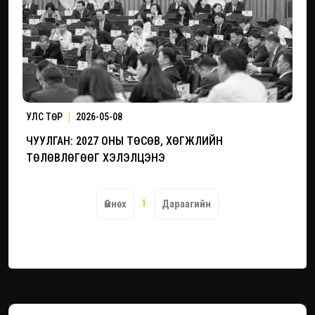
УЛС ТӨР
|
2026-05-08
ЧУУЛГАН: 2027 ОНЫ ТӨСӨВ, ХӨГЖЛИЙН
ТӨЛӨВЛӨГӨӨГ ХЭЛЭЛЦЭНЭ
1
Өмнөх
Дараагийн