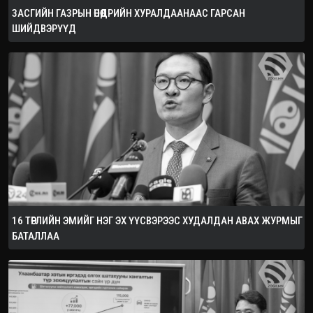
ЗАСГИЙН ГАЗРЫН ӨНӨӨДРИЙН ХУРАЛДААНААС ГАРСАН
ШИЙДВЭРҮҮД
16 ТӨРЛИЙН ЭМИЙГ НЭГ ЭХ ҮҮСВЭРЭЭС ХУДАЛДАН АВАХ ЖУРМЫГ
БАТАЛЛАА