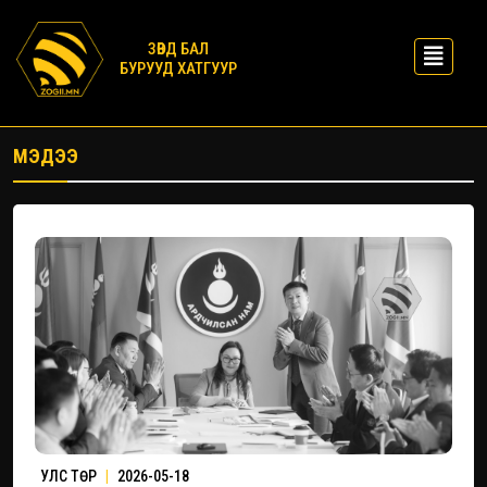
ЗӨВД БАЛ
БУРУУД ХАТГУУР
МЭДЭЭ
УЛС ТӨР
|
2026-05-18