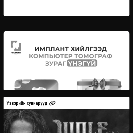
Үзвэрийн хувиарууд