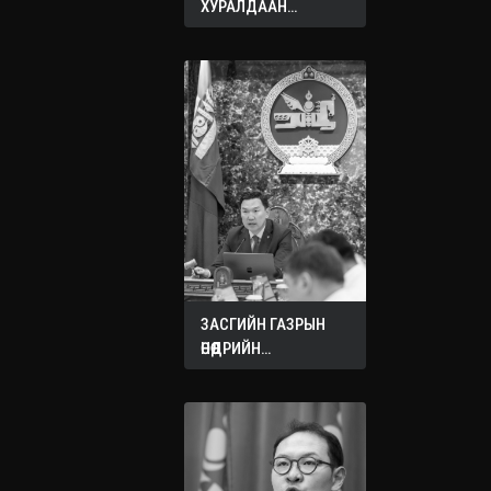
ХУРАЛДААН
ЭХЭЛЛЭЭ
ЗАСГИЙН ГАЗРЫН
ӨНӨӨДРИЙН
ХУРАЛДААНААС
ГАРСАН
ШИЙДВЭРҮҮД