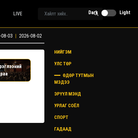
Dark
Light
LIVE
-08-03
|
2026-08-02
НИЙГЭМ
УЛС ТӨР
эрэглээний
араа
ӨДӨР ТУТМЫН
МЭДЭЭ
ЭРҮҮЛ МЭНД
УРЛАГ СОЁЛ
СПОРТ
ГАДААД