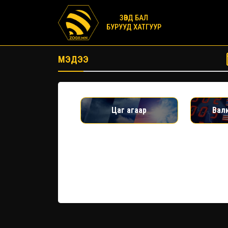
ЗӨВД БАЛ
БУРУУД ХАТГУУР
МЭДЭЭ
Цаг агаар
Вал