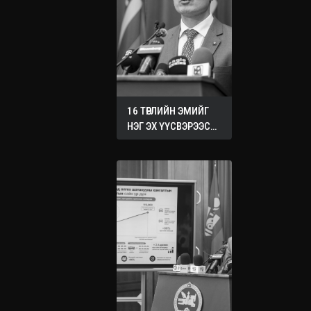
16 ТӨРЛИЙН ЭМИЙГ
НЭГ ЭХ ҮҮСВЭРЭЭС
ХУДАЛДАН АВАХ
ЖУРМЫГ БАТАЛЛАА