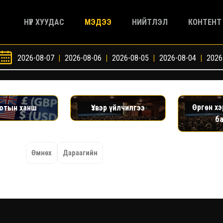
НҮҮР ХУУДАС
МЭДЭЭ
НИЙТЛЭЛ
КОНТЕНТ
2026-08-07
|
2026-08-06
|
2026-08-05
|
2026-08-04
|
2026
Өргөн х
ютын ханш
Үзвэр үйлчилгээ
б
Өмнөх
Дараагийн