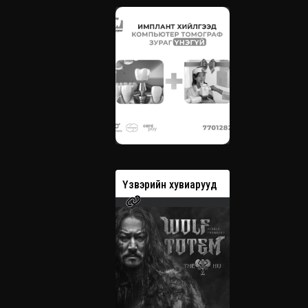
вэрийн хувиарууд
Үзвэрийн хувиарууд
Үзвэрийн 