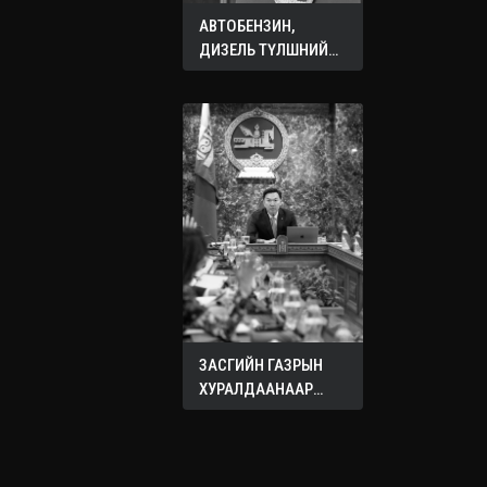
АВТОБЕНЗИН,
ДИЗЕЛЬ ТҮЛШНИЙ
ОНЦГОЙ АЛБАН
ТАТВАРЫГ ТЭГЛЭЛЭЭ
ЗАСГИЙН ГАЗРЫН
ХУРАЛДААНААР
ХЭЛЭЛЦЭЖ БУЙ
АСУУДЛУУД