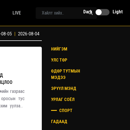
Dark
Light
LIVE
-08-05
|
2026-08-04
НИЙГЭМ
УЛС ТӨР
ӨДӨР ТУТМЫН
ЛД
МЭДЭЭ
ЛЦЛОО
ЭРҮҮЛ МЭНД
гчийн газраас
н оросын тус
УРЛАГ СОЁЛ
ахим уулзалт
СПОРТ
аар Монголын
ГАДААД