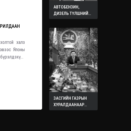
АВТОБЕНЗИН,
ДИЗЕЛЬ ТҮЛШНИЙ
ОНЦГОЙ АЛБАН
АРИЛДААН
ТАТВАРЫГ ТЭГЛЭЛЭЭ
холтой халз
гэвээс Японы
бүрэлдэхүүн
ирчдын нэрс
ЗАСГИЙН ГАЗРЫН
ХУРАЛДААНААР
ХЭЛЭЛЦЭЖ БУЙ
АСУУДЛУУД