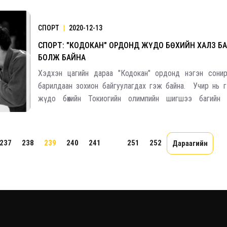
нийлүүлжээ. Түүнчлэн Турк Улс 50 сая тун вакц
СПОРТ
|
2020-12-13
СПОРТ: "КОДОКАН" ОРДОНД ЖҮДО БӨХИЙН ХАЛЗ Б
БОЛЖ БАЙНА
Хэдхэн цагийн дараа "Кодокан" ордонд нэгэн сонир
барилдаан зохион байгуулагдах гэж байна. Учир нь 
жүдо бөхийн Токиогийн олимпийн шигшээ багийн 
эрэгтэйчүүдийн -66 кг-ийн жингээс бусад жинд там
тодроод байгаа. Энэ жинд 2019 оны дэлхийн аварга
237
238
239
240
241
...
251
252
Дараагийн