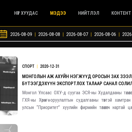
НҮҮР ХУУДАС
МЭДЭЭ
НИЙТЛЭЛ
КОНТЕНТ
2026-08-09
|
2026-08-08
|
2026-08-07
|
2026-08-06
|
2026
СПОРТ
|
2020-12-31
МОНГОЛЫН АЖ АХУЙН НЭГЖҮҮД ОРОСЫН ЗАХ ЗЭЭ
БҮТЭЭГДЭХҮҮН ЭКСПОРТЛОХ ТАЛААР САНАЛ СОЛИ
Монгол Улсаас ОХУ-д суугаа ЭСЯ-ны Худалдааны төлөөлө
ГХЯ-ны Хөрөнгө оруулалтын судалгааны төвтэй хамтра
улсын “Приоритет” хуулийн фирмийн төлөөлөгч нартай ц
зохион байгуулав. Энэ сарын 25-нд болсон уг уулзалт
аж ахуйн нэгж, компаниуд ор