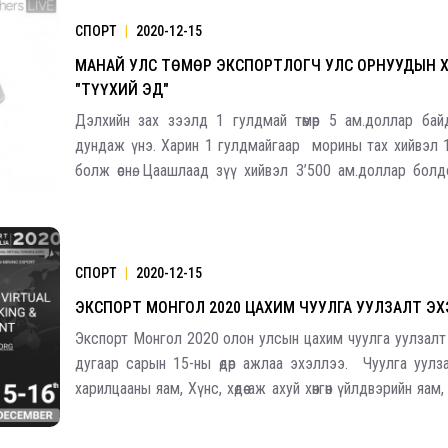
СПОРТ
|
2020-12-15
МАНАЙ УЛС ТӨМӨР ЭКСПОРТЛОГЧ УЛС ОРНУУДЫН 
"ТҮҮХИЙ ЭД"
Дэлхийн зах зээлд 1 гулдмай төмөр 5 ам.доллар ба
дундаж үнэ. Харин 1 гулдмайгаар морины тах хийвэл 
болж өснө. Цаашлаад зүү хийвэл 3’500 ам.доллар болд
бугуйн цагны пүрш болгоод экспортлох юм бол 300’0
болох бүрэн боломжтой. Түүх
СПОРТ
|
2020-12-15
ЭКСПОРТ МОНГОЛ 2020 ЦАХИМ ЧУУЛГА УУЛЗАЛТ Э
Экспорт Монгол 2020 олон улсын цахим чуулга уулзалт
дугаар сарын 15-ны өдөр ажлаа эхэллээ. Чуулга уулз
харилцааны яам, Хүнс, хөдөө аж ахуй хөнгөн үйлдвэрийн яам
үйлдвэрийн газар, Үндэсний хөгжлийн газар, Дэлхийн б
олон улсын худалдааны төв, Мон