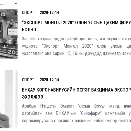
СПОРТ
|
2020-12-14
“ЭКСПОРТ МОНГОЛ 2020” ОЛОН УЛСЫН ЦАХИМ ФОР
БОЛНО
Засгийн газраас үндэсний үйлдвэрлэгч, аж ахуйн нэгж
үүднээс “Экспорт Монгол 2020” олон улсын ца
үзэсгэлэнг энэ сарын 15, 16-ны өдрүүдэд цахимаар зохи
Энэ үеэр үндэсний үйлдвэрлэгчдийн уул уурхайн б
төслүүдийг гадаадын хөрөнгө оруулагчдад сур
СПОРТ
|
2020-12-14
БНХАУ КОРОНАВИРУСИЙН ЭСРЭГ ВАКЦИНАА ЭКСПО
ЭХЭЛЖЭЭ
Арабын Нэгдсэн Эмират Улсын Эрүүл мэнд, өвчнөө
сэргийлэх яам БНХАУ-ын “Синофарм” компанийн ү
коронавирусээс сэргийлэх вакциныг албан ёсоор бүртгэ
мэдэгдсэн. Саяхан БНХАУ нэг сая тун вакциныг