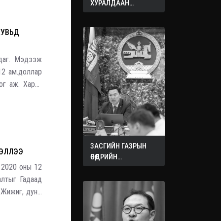
ХУРАЛДААН
ЭХЭЛЛЭЭ
ХУВЬД
йдаг. Мэдээж
12 ам.доллар
ог аж. Харин
00 ам.доллар
ЗАСГИЙН ГАЗРЫН
ХЭЛЛЭЭ
ӨНӨӨДРИЙН
 2020 оны 12
ХУРАЛДААНААС
ГАРСАН
алтыг Гадаад
ШИЙДВЭРҮҮД
, Жижиг, дунд
анк, Экспорт,