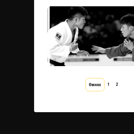
1
2
...
Өмнөх