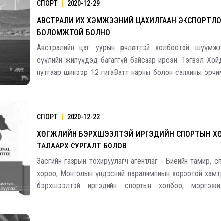
СПОРТ
|
2020-12-29
АВСТРАЛИ ИХ ХЭМЖЭЭНИЙ ЦАХИЛГААН ЭКСПОРТЛО
БОЛОМЖТОЙ БОЛНО
Австралийн цаг уурын өөрчлөлттэй холбоотой шүүмж
сүүлийн жилүүдэд багаггүй байсаар ирсэн. Тэгвэл Хой
нутгаар шинээр 12 гигаВатт нарны болон салхины эрчи
нүүрсний үйлдвэрт нийлүүлэх шинэ төлөвлөгөө гаргаж бай
сурвалж мэдээллээ. Төлөвлөгөө ёсоор энэ төл
СПОРТ
|
2020-12-22
Үзвэрийн хувиарууд
Үз
ХӨГЖЛИЙН БЭРХШЭЭЛТЭЙ ИРГЭДИЙН СПОРТЫН Х
ТАЛААРХ СУРГАЛТ БОЛОВ
Засгийн газрын тохируулагч агентлаг - Биеийн тамир, 
хороо, Монголын үндэсний паралимпиын хороотой хамтр
бэрхшээлтэй иргэдийн спортын холбоо, мэргэжи
дасгалжуулагч нарын мэргэжлийн ур чадварыг дээшлү
уулзалт, сургалт /2020.12.