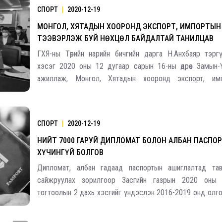
СПОРТ
|
2020-12-19
МОНГОЛ, ХЯТАДЫН ХООРОНД ЭКСПОРТ, ИМПОРТЫН
ТЭЭВЭРЛЭЖ БУЙ НӨХЦӨЛ БАЙДАЛТАЙ ТАНИЛЦАВ
2026.08.30 20:00
ГХЯ-ны Төрийн нарийн бичгийн дарга Н.Анхбаяр тэр
хэсэг 2020 оны 12 дугаар сарын 16-ны өдрөөс Замын
ажиллаж, Монгол, Хятадын хооронд экспорт, им
тээвэрлэж буй нөхцөл байдалтай танилцав. Мөн боомтын ү
хэвийн болгох чиглэлээр Дорноговь аймаг, Замын-Үүд с
СПОРТ
|
2020-12-19
НИЙТ 7000 ГАРУЙ ДИПЛОМАТ БОЛОН АЛБАН ПАСПО
ХҮЧИНГҮЙ БОЛГОВ
Дипломат, албан гадаад паспортын ашиглалтад тав
сайжруулах зорилгоор Засгийн газрын 2020 оны
тогтоолын 2 дахь хэсгийг үндэслэн 2016-2019 онд олго
дипломат болон албан паспортыг хүчингүй болголоо. Дэ
болгосон паспортын 34 нь дипломат, 196 нь