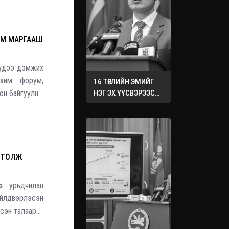
УМ МАРГААШ
үүдээ дэмжих
хим форум,
16 ТӨРЛИЙН ЭМИЙГ
он байгуулна.
НЭГ ЭХ ҮҮСВЭРЭЭС
ХУДАЛДАН АВАХ
ус салбарын
ЖУРМЫГ БАТАЛЛАА
РТОЛЖ
с урьдчилан
йлдвэрлэсэн
сэн талаараа
 Бразил руу