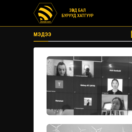
ЗӨВД БАЛ
БУРУУД ХАТГУУР
МЭДЭЭ