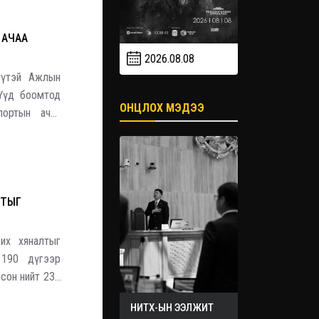
 АЧАА
2026.08.08
2026.09
2026.09.19
гүүтэй Ажлын
-Үүд боомтод
ОНЦЛОХ МЭДЭЭ
портын ачаа
йл ажиллагааг
у
РТЫГ
их хяналтыг
 190 дүгээр
сон нийт 230
эрх хүчингүй
НИТХ-ЫН ЭЭЛЖИТ